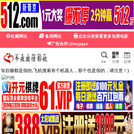
即看影
视
搜索
首页
电影
电视剧
综艺
动漫
4K专区
最
新更新
即看影视 · 全网高清免费秒播
无广告 · 无需会员 · 超清4K · 极速更新
热播推荐