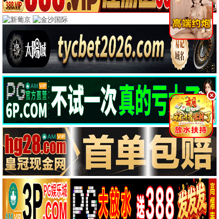
热门剧集
最新电影
高分综艺
热血动漫
HD 1080P
HD 1080P
HD
HD